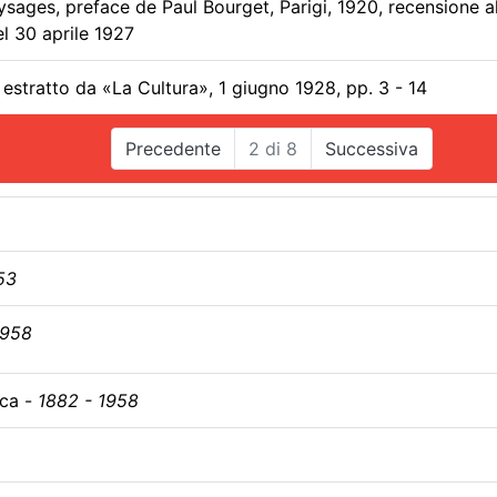
ysages, preface de Paul Bourget, Parigi, 1920, recensione a
el 30 aprile 1927
, estratto da «La Cultura», 1 giugno 1928, pp. 3 - 14
Precedente
2
di
8
Successiva
53
1958
eca -
1882 - 1958