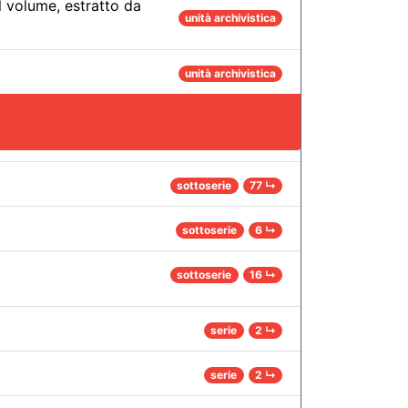
l volume, estratto da
unità archivistica
unità archivistica
sottoserie
77 ↳
sottoserie
6 ↳
sottoserie
16 ↳
serie
2 ↳
serie
2 ↳