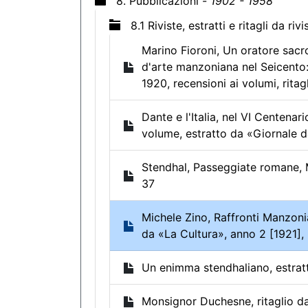
8. Pubblicazioni -
1902 - 1958
8.1 Riviste, estratti e ritagli da riv
Marino Fioroni, Un oratore sacro
d'arte manzoniana nel Seicento:
1920, recensioni ai volumi, ritag
Dante e l'Italia, nel VI Centen
volume, estratto da «Giornale d
Stendhal, Passeggiate romane, M
37
Michele Zino, Raffronti Manzonia
da «La Cultura», anno 2 [1921], 
Un enimma stendhaliano, estratto
Monsignor Duchesne, ritaglio da