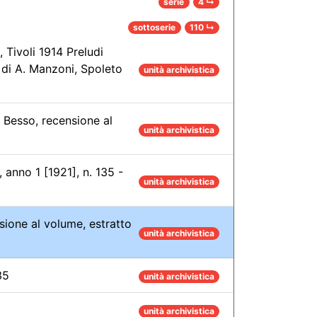
serie
4 ↳
sottoserie
110 ↳
 Tivoli 1914 Preludi
 di A. Manzoni, Spoleto
unità archivistica
 Besso, recensione al
unità archivistica
anno 1 [1921], n. 135 -
unità archivistica
sione al volume, estratto
unità archivistica
35
unità archivistica
unità archivistica