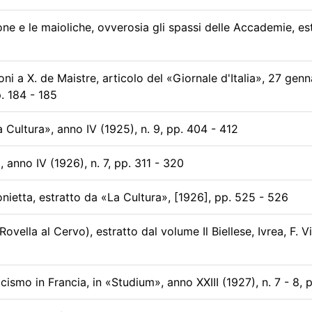
ne e le maioliche, ovverosia gli spassi delle Accademie, es
ni a X. de Maistre, articolo del «Giornale d'Italia», 27 gen
p. 184 - 185
a Cultura», anno IV (1925), n. 9, pp. 404 - 412
 anno IV (1926), n. 7, pp. 311 - 320
tonietta, estratto da «La Cultura», [1926], pp. 525 - 526
ovella al Cervo), estratto dal volume Il Biellese, Ivrea, F. 
ismo in Francia, in «Studium», anno XXIII (1927), n. 7 - 8, 