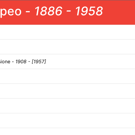
mpeo -
1886 - 1958
asione -
1908 - [1957]