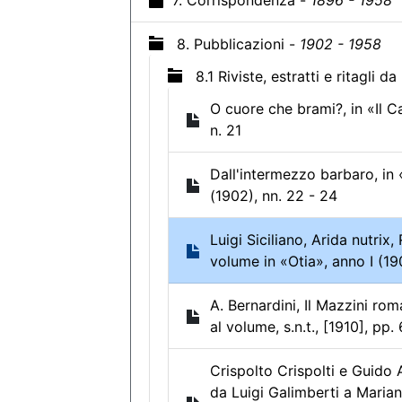
7. Corrispondenza -
1896 - 1958
8. Pubblicazioni -
1902 - 1958
8.1 Riviste, estratti e ritagli da
O cuore che brami?, in «Il C
n. 21
Dall'intermezzo barbaro, in 
(1902), nn. 22 - 24
Luigi Siciliano, Arida nutrix
volume in «Otia», anno I (190
A. Bernardini, Il Mazzini ro
al volume, s.n.t., [1910], pp.
Crispolto Crispolti e Guido A
da Luigi Galimberti a Maria