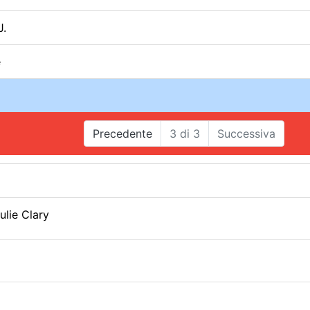
J.
e
Precedente
3
di
3
Successiva
ulie Clary